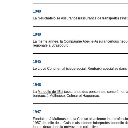
1940
La
Neuchâteloise Assurances
(assurance de transports) s'inst
1940
La même année, la Compagnie
Abeille-Assurance
(tous risq
régionale à Strasbourg.
1945
Le
Lloyd Continental
(siege social: Roubaix) spécialisé dans 
1946
La
Mutuelle de l'Est
(assurance des personnes: complémentaire 
bureaux à Mulhouse, Colmar et Haguenau.
1947
Fondation à Mulhouse de la Caisse alsacienne interprofession
1957 de celle de la Caisse alsacienne interprofessionnelle de
toutes deux dans la prévoyance collective.