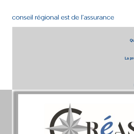
Qu
La pr