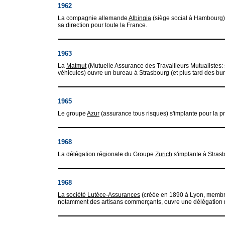
1962
La compagnie allemande
Albingia
(siège social à Hambourg),
sa direction pour toute la France.
1963
La
Matmut
(Mutuelle Assurance des Travailleurs Mutualistes: 
véhicules) ouvre un bureau à Strasbourg (et plus tard des 
1965
Le groupe
Azur
(assurance tous risques) s'implante pour la pr
1968
La délégation régionale du Groupe
Zurich
s'implante à Stras
1968
La société Lutèce-Assurances
(créée en 1890 à Lyon, membre 
notamment des artisans commerçants, ouvre une délégation r