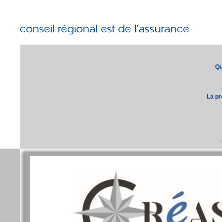
Qu
La pr